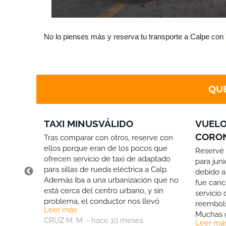
No lo pienses más y reserva tu transporte a Calpe con
QUÉ
TAXI MINUSVÁLIDO
VUELO
CORO
Tras comparar con otros, reserve con
s y fue
ellos porque eran de los pocos que
Reservé 
greso,
ofrecen servicio de taxi de adaptado
para jun
os, autos
para sillas de rueda eléctrica a Calp.
debido a
ente los
Además iba a una urbanización que no
fue canc
está cerca del centro urbano, y sin
servicio
problema, el conductor nos llevó
reembols
Leer más
directo.
Muchas g
CRUZ M. M. - hace 10 meses
Leer má
usaré el