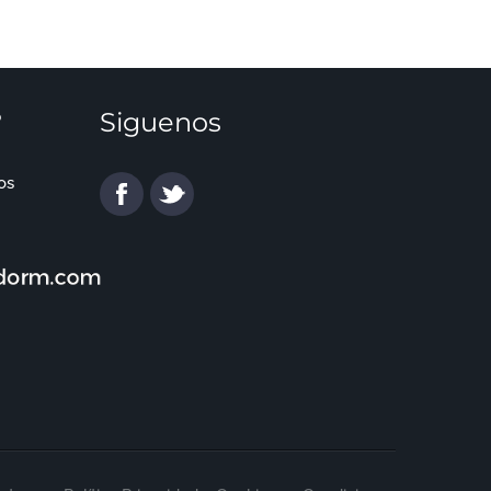
¡Altame
?
Siguenos
os