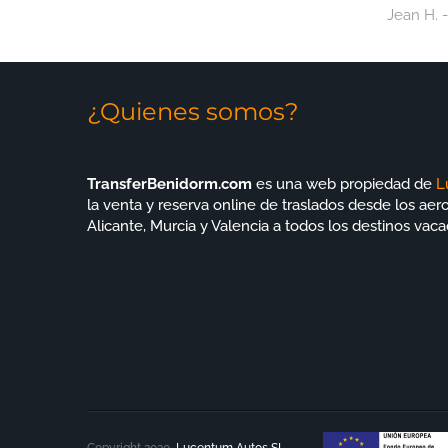
Jean H. 
vacacion
¿Quienes somos?
TransferBenidorm.com
es una web propiedad de
L
la venta y reserva online de traslados desde los ae
Alicante, Murcia y Valencia a todos los destinos vaca
Copyright 2020,
Lucentum Autos SL
.