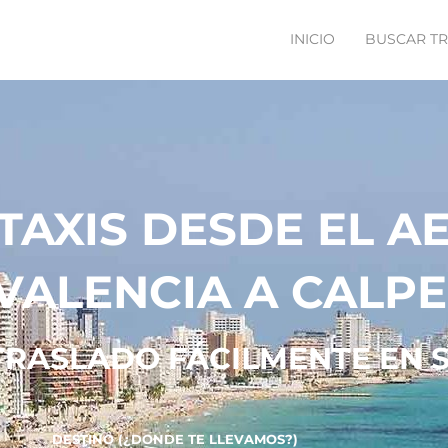
INICIO
BUSCAR T
TAXIS DESDE EL 
VALENCIA A CALPE
TRASLADO FÁCILMENTE EN S
DESTINO (¿DONDE TE LLEVAMOS?)