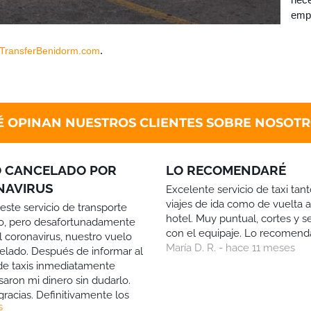
emp
.
TransferBenidorm.com
 OPINAN NUESTROS CLIENTES SOBRE NOSOT
 CANCELADO POR
LO RECOMENDARÉ
NAVIRUS
Excelente servicio de taxi tant
viajes de ida como de vuelta 
este servicio de transporte
hotel. Muy puntual, cortes y se
io, pero desafortunadamente
con el equipaje. Lo recomend
l coronavirus, nuestro vuelo
María D. R. - hace 11 meses
elado. Después de informar al
 de taxis inmediatamente
aron mi dinero sin dudarlo.
racias. Definitivamente los
s
 próximo año para mis