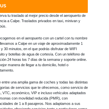
BUS
rva tu traslado al mejor precio desde el aeropuerto de
ncia a Calpe. Traslados privados en taxi, minivan y
bús.
ecogemos en el aeropuerto con un cartel con tu nombre
 llevamos a Calpe en un viaje de aproximadamente 1
 y 30 minutos, en el que podrás disfrutar de WIFI
uito y botellas de agua de cortesía. Con un teléfono de
ción 24 horas los 7 días de la semana y soporte online.
ejor manera de llegar a tu domicilio, hotel o
tamento.
e entre una amplia gama de coches y todas las distintas
gorías de servicios que te ofrecemos, como servicio de
s, VTC, económico, VIP e incluso vehículos adaptados
rsonas con movilidad reducida (PMR), con
cidades de 1 a 8 pasajeros. Nos adaptamos a sus
sidades ofreciendo servicios tanto a particulares como