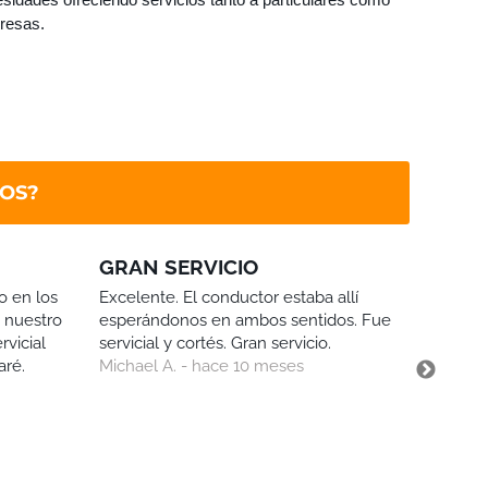
resas.
ROS?
GRAN SERVICIO
Excele
o en los
Excelente. El conductor estaba allí
Excelent
a nuestro
esperándonos en ambos sentidos. Fue
'NOMBRE
rvicial
servicial y cortés. Gran servicio.
claramen
aré.
Michael A. - hace 10 meses
estrés 
amigabl
agua gra
gesto). 
Leer má
igualme
Mr. Del 
usaré e