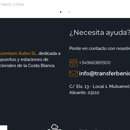
- hece 1 mes
es en España.
¿Necesita ayuda
Ponte en contacto con nosotr
ucentum Autos SL
. dedicada a
ropuertos y estaciones de
+34966389300
cionales de la Costa Blanca.
C/ Elx, 13 - Local 1, Mutxamel
Alicante, 03110