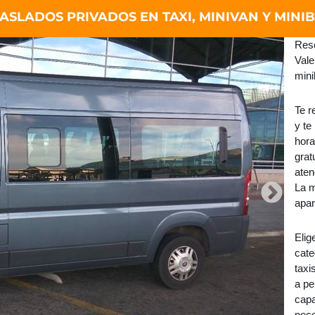
ASLADOS PRIVADOS EN TAXI, MINIVAN Y MINI
Rese
Vale
mini
Te r
y te
hora
grat
aten
La m
apar
Elig
cate
taxi
a pe
capa
nece