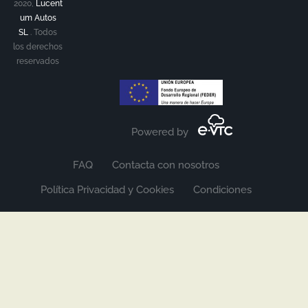
2020,
Lucent
um Autos
SL
.
Todos
los derechos
reservados
Powered by
FAQ
Contacta con nosotros
Política Privacidad y Cookies
Condiciones