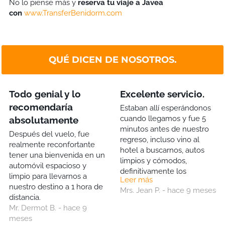
No lo piense más y
reserva tu viaje a Javea
con
www.TransferBenidorm.com
QUÉ DICEN DE NOSOTROS.
Todo genial y lo
Excelente servicio.
recomendaría
Estaban allí esperándonos
cuando llegamos y fue 5
absolutamente
minutos antes de nuestro
Después del vuelo, fue
regreso, incluso vino al
realmente reconfortante
hotel a buscarnos, autos
tener una bienvenida en un
limpios y cómodos,
automóvil espacioso y
definitivamente los
limpio para llevarnos a
Leer más
usaríamos nuevamente.
nuestro destino a 1 hora de
Mrs. Jean P. - hace 9 meses
distancia.
Mr. Dermot B. - hace 9
meses