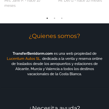
Mrs. Jane P. - hace 10
Mr. Del G - hace 10 meses
(excelente, muy apreciado
meses
gesto). y viaje de regreso al
aeropuerto igualmente
bueno. Definitivamente
usaré este Co nuevamente.
¡Altamente recomendado!
¿Quienes somos?
TransferBenidorm.com
es una web propiedad de
Lucentum Autos SL
. dedicada a la venta y reserva online
de traslados desde los aeropuertos y estaciones de
Alicante, Murcia y Valencia a todos los destinos
vacacionales de la Costa Blanca.
¿Necesita ayuda?