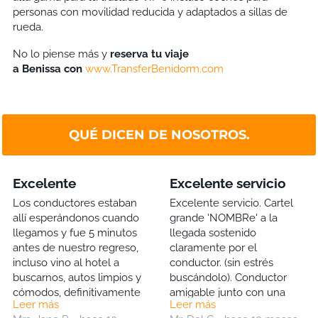
personas con movilidad reducida y adaptados a sillas de
rueda.
No lo piense más y
reserva tu viaje
a
Benissa
con
www.TransferBenidorm.com
QUÉ DICEN DE NOSOTROS.
Excelente
Excelente servicio
Los conductores estaban
Excelente servicio. Cartel
allí esperándonos cuando
grande 'NOMBRe' a la
llegamos y fue 5 minutos
llegada sostenido
antes de nuestro regreso,
claramente por el
incluso vino al hotel a
conductor. (sin estrés
buscarnos, autos limpios y
buscándolo). Conductor
cómodos, definitivamente
amigable junto con una
Leer más
Leer más
los usaremos nuevamente.
botella de agua gratis