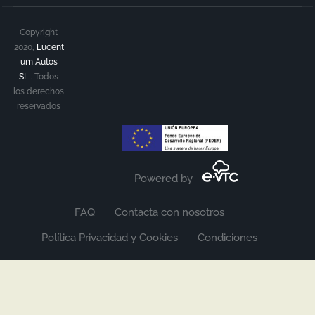
Copyright
2020,
Lucent
um Autos
SL
.
Todos
los derechos
reservados
Powered by
FAQ
Contacta con nosotros
Política Privacidad y Cookies
Condiciones