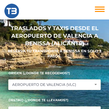
TRASLADOS Y TAXIS DESDE EL
AEROPUERTO DE VALENCIA A
BENISSA (ALICANTE)
RESERVA TU TRANSPORTE A BENISSA EN SOLO 3
PASOS.
ORIGEN (¿DONDE TE RECOGEMOS?)
AEROPUERTO DE VALENCIA (VLC)
DESTINO (¿DONDE TE LLEVAMOS?)