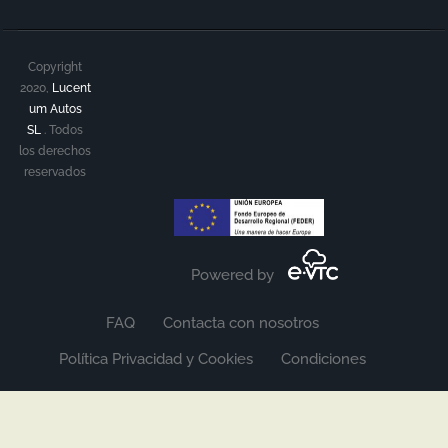
Copyright
2020,
Lucent
um Autos
SL
.
Todos
los derechos
reservados
Powered by
FAQ
Contacta con nosotros
Política Privacidad y Cookies
Condiciones