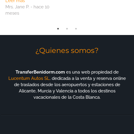
Leer más
los usaremos nuevamente.
Mrs. Jane P. - hace 10
meses
¿Quienes somos?
TransferBenidorm.com
es una web propiedad de
Lucentum Autos SL
. dedicada a la venta y reserva online
de traslados desde los aeropuertos y estaciones de
Alicante, Murcia y Valencia a todos los destinos
vacacionales de la Costa Blanca.