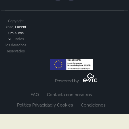
Copyright
2020,
Lucent
um Autos
SL
.
Todos
los derechos
reservados
Powered by
FAQ
Contacta con nosotros
Política Privacidad y Cookies
Condiciones