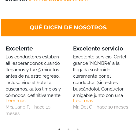
QUÉ DICEN DE NOSOTROS.
Excelente
Excelente servicio
Los conductores estaban
Excelente servicio. Cartel
allí esperándonos cuando
grande 'NOMBRe' a la
llegamos y fue 5 minutos
llegada sostenido
antes de nuestro regreso,
claramente por el
incluso vino al hotel a
conductor. (sin estrés
buscarnos, autos limpios y
buscándolo). Conductor
cómodos, definitivamente
amigable junto con una
Leer más
Leer más
los usaremos nuevamente.
botella de agua gratis
Mrs. Jane P. - hace 10
Mr. Del G - hace 10 meses
(excelente, muy apreciado
meses
gesto). y viaje de regreso al
aeropuerto igualmente
bueno. Definitivamente
usaré este Co nuevamente.