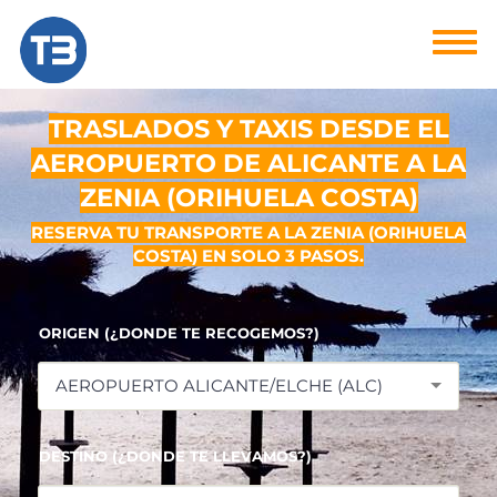
TRASLADOS Y TAXIS DESDE EL
AEROPUERTO DE ALICANTE A LA
ZENIA (ORIHUELA COSTA)
RESERVA TU TRANSPORTE A LA ZENIA (ORIHUELA
COSTA) EN SOLO 3 PASOS.
ORIGEN (¿DONDE TE RECOGEMOS?)
AEROPUERTO ALICANTE/ELCHE (ALC)
DESTINO (¿DONDE TE LLEVAMOS?)