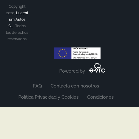
Copyright
2020,
Lucent
um Autos
SL
.
Todos
los derechos
reservados
Powered by
FAQ
Contacta con nosotros
Política Privacidad y Cookies
Condiciones