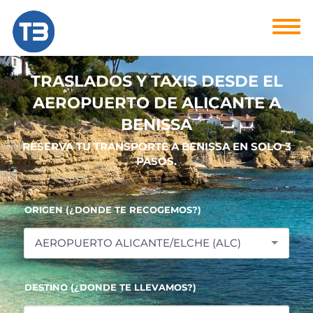
TRASLADOS Y TAXIS DESDE EL
AEROPUERTO DE ALICANTE A
BENISSA
RESERVA TU TRANSPORTE A BENISSA EN SOLO 3
PASOS.
ORIGEN (¿DONDE TE RECOGEMOS?)
AEROPUERTO ALICANTE/ELCHE (ALC)
DESTINO (¿DONDE TE LLEVAMOS?)