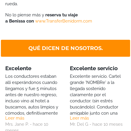
rueda.
No lo piense más y
reserva tu viaje
a
Benissa
con
www.TransferBenidorm.com
QUÉ DICEN DE NOSOTROS.
Excelente
Excelente servicio
Los conductores estaban
Excelente servicio. Cartel
allí esperándonos cuando
grande 'NOMBRe' a la
llegamos y fue 5 minutos
llegada sostenido
antes de nuestro regreso,
claramente por el
incluso vino al hotel a
conductor. (sin estrés
buscarnos, autos limpios y
buscándolo). Conductor
cómodos, definitivamente
amigable junto con una
Leer más
Leer más
los usaremos nuevamente.
botella de agua gratis
Mrs. Jane P. - hace 10
Mr. Del G - hace 10 meses
(excelente, muy apreciado
meses