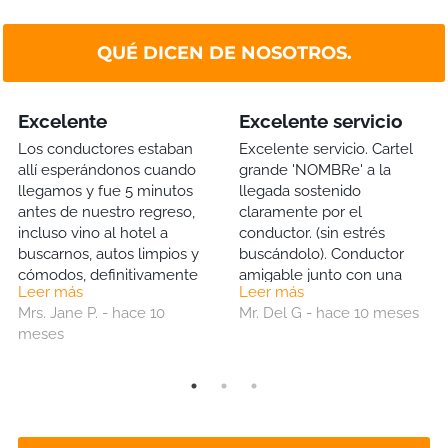
QUÉ DICEN DE NOSOTROS.
Excelente
Excelente servicio
Los conductores estaban
Excelente servicio. Cartel
allí esperándonos cuando
grande 'NOMBRe' a la
llegamos y fue 5 minutos
llegada sostenido
antes de nuestro regreso,
claramente por el
incluso vino al hotel a
conductor. (sin estrés
buscarnos, autos limpios y
buscándolo). Conductor
cómodos, definitivamente
amigable junto con una
Leer más
Leer más
los usaremos nuevamente.
botella de agua gratis
Mrs. Jane P. - hace 10
Mr. Del G - hace 10 meses
(excelente, muy apreciado
meses
gesto). y viaje de regreso al
aeropuerto igualmente
bueno. Definitivamente
usaré este Co nuevamente.
¡Altamente recomendado!